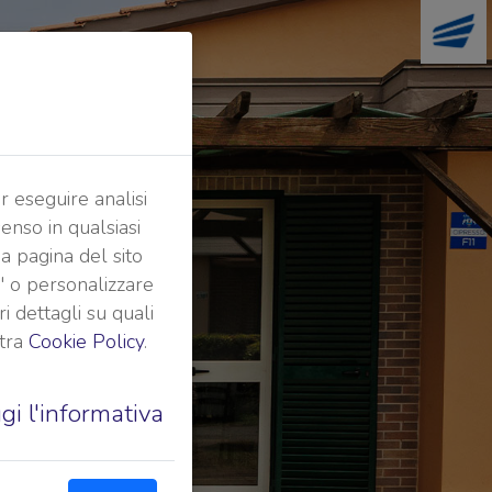
r eseguire analisi
senso in qualsiasi
a pagina del sito
a" o personalizzare
ri dettagli su quali
stra
Cookie Policy
.
gi l'informativa