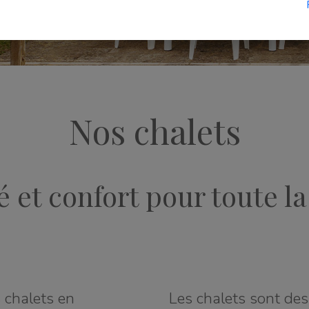
Nos chalets
é et confort pour toute la
s chalets en
Les chalets sont des