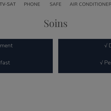
Soins
ement
√ 
fast
√ Pe