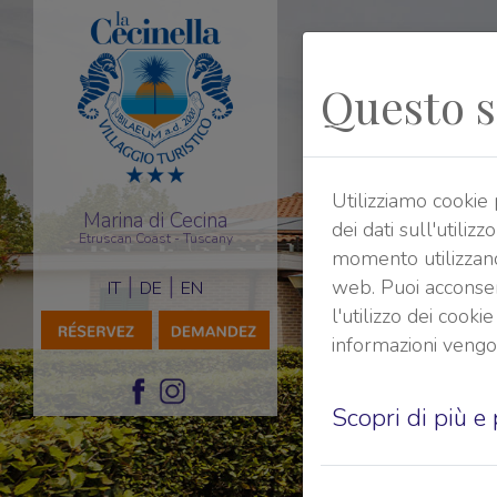
Questo si
Utilizziamo cookie
Marina di Cecina
dei dati sull'utili
Etruscan Coast - Tuscany
momento utilizzand
|
|
web. Puoi acconsent
IT
DE
EN
l'utilizzo dei cooki
informazioni veng
Scopri di più e