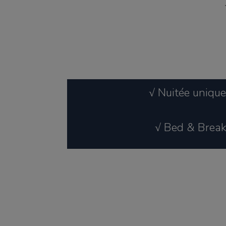
√ Nuitée uniqu
√ Bed & Break